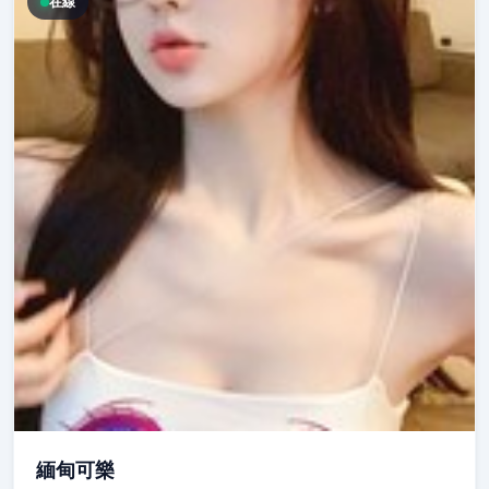
在線
緬甸可樂