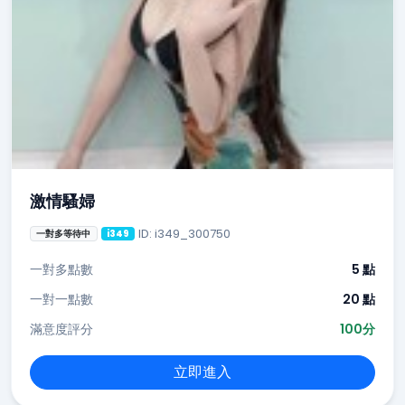
激情騷婦
ID: i349_300750
一對多等待中
i349
一對多點數
5 點
一對一點數
20 點
滿意度評分
100分
立即進入