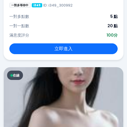
ID: i349_300992
一對多等待中
i349
一對多點數
5 點
一對一點數
20 點
滿意度評分
100分
立即進入
在線