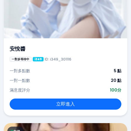
安悅醬
ID: i349_301116
一對多等待中
i349
一對多點數
5 點
一對一點數
20 點
滿意度評分
100分
立即進入