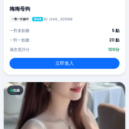
梅梅母狗
ID: i349_301588
一對一忙線中
i349
一對多點數
5 點
一對一點數
20 點
滿意度評分
100分
立即進入
在線