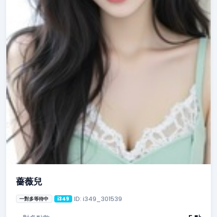
薔薇兒
ID: i349_301539
一對多等待中
i349