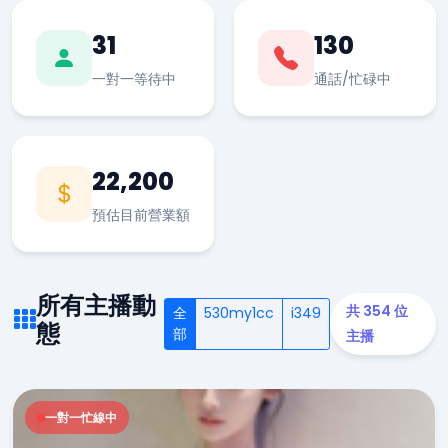
31
130
一對一等待中
通話/忙碌中
22,200
預估目前營業額
所有主播動
共 354 位
全
530my1cc
i349
態
部
主播
一對一忙線中