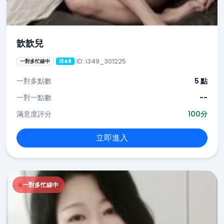
歆歆兒
ID: i349_301225
一對多忙線中
i349
一對多點數
5 點
一對一點數
--
滿意度評分
100分
立即進入
一對多忙線中