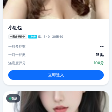
小紅包
ID: i349_301549
一對多等待中
i349
一對多點數
--
一對一點數
15 點
滿意度評分
100分
立即進入
在線