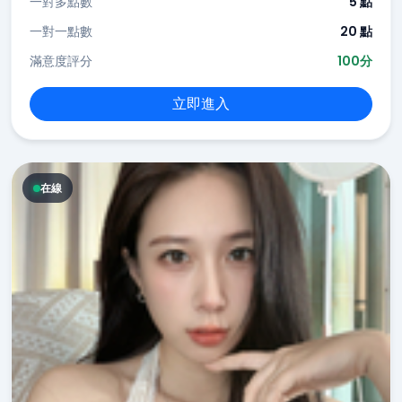
一對多點數
5 點
一對一點數
20 點
滿意度評分
100分
立即進入
在線