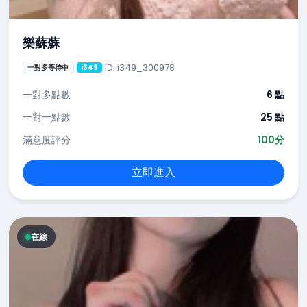
樂蘇蘇
ID: i349_300978
一對多等待中
i349
一對多點數
6 點
一對一點數
25 點
滿意度評分
100分
立即進入
在線