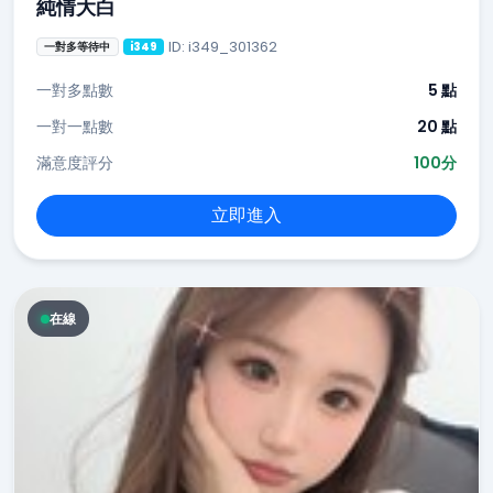
純情大白
ID: i349_301362
一對多等待中
i349
一對多點數
5 點
一對一點數
20 點
滿意度評分
100分
立即進入
在線