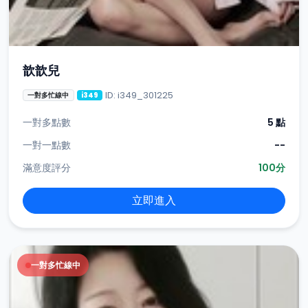
歆歆兒
ID: i349_301225
一對多忙線中
i349
一對多點數
5 點
一對一點數
--
滿意度評分
100分
立即進入
一對多忙線中