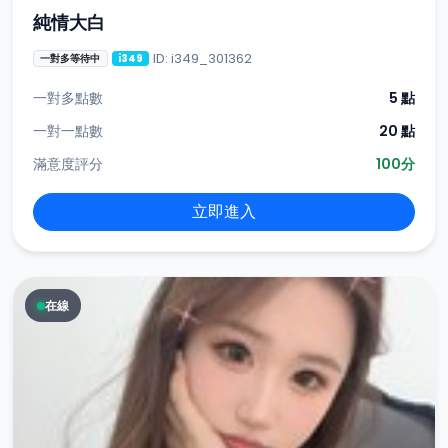
純情大白
ID: i349_301362
一對多等待中
i349
一對多點數
5 點
一對一點數
20 點
滿意度評分
100分
立即進入
在線