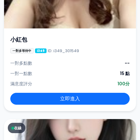
小紅包
ID: i349_301549
一對多等待中
i349
一對多點數
--
一對一點數
15 點
滿意度評分
100分
立即進入
在線