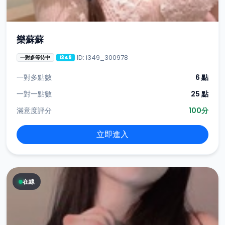
樂蘇蘇
ID: i349_300978
一對多等待中
i349
一對多點數
6 點
一對一點數
25 點
滿意度評分
100分
立即進入
在線