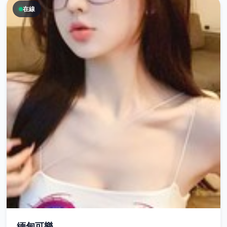
在線
緬甸可樂