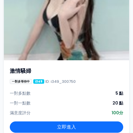
激情騷婦
ID: i349_300750
一對多等待中
i349
一對多點數
5 點
一對一點數
20 點
滿意度評分
100分
立即進入