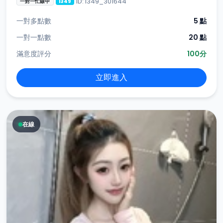
ID: i349_301644
一對一忙線中
i349
一對多點數
5 點
一對一點數
20 點
滿意度評分
100分
立即進入
在線