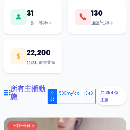
31
130
一對一等待中
通話/忙碌中
22,200
預估目前營業額
所有主播動
共 354 位
全
530my1cc
i349
態
部
主播
一對一忙線中