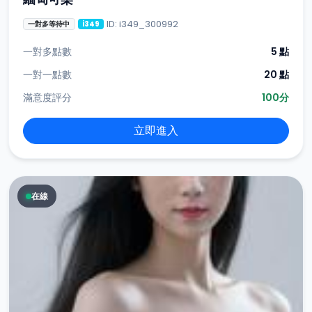
ID: i349_300992
一對多等待中
i349
一對多點數
5 點
一對一點數
20 點
滿意度評分
100分
立即進入
在線